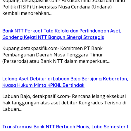
Kupang, detakpasifik.com- Fakultas Ilmu Sosial dan Ilmu
Politik (FISIP) Universitas Nusa Cendana (Undana)
kembali menorehkan…
Bank NTT Perkuat Tata Kelola dan Perlindungan Aset,
Gandeng Kejati NTT Bangun Sinergi Strategis
Kupang,detakpasifik.com- Komitmen PT Bank
Pembangunan Daerah Nusa Tenggara Timur
(Perseroda) atau Bank NTT dalam memperkuat…
Lelang Aset Debitur di Labuan Bajo Berujung Keberatan,
Kuasa Hukum Minta KPKNL Bertindak
Labuan Bajo, detakpasifik.com- Rencana lelang eksekusi
hak tanggungan atas aset debitur Kungradus Terisno di
Labuan…
Transformasi Bank NTT Berbuah Manis, Laba Semester I