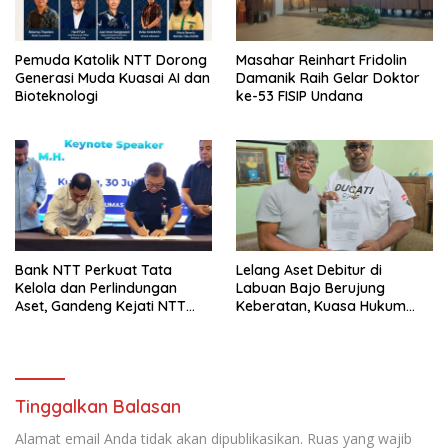
Pemuda Katolik NTT Dorong
Masahar Reinhart Fridolin
Generasi Muda Kuasai AI dan
Damanik Raih Gelar Doktor
Bioteknologi
ke-53 FISIP Undana
Bank NTT Perkuat Tata
Lelang Aset Debitur di
Kelola dan Perlindungan
Labuan Bajo Berujung
Aset, Gandeng Kejati NTT
Keberatan, Kuasa Hukum
Bangun Sinergi Strategis
Minta KPKNL Bertindak
Tinggalkan Balasan
Alamat email Anda tidak akan dipublikasikan.
Ruas yang wajib