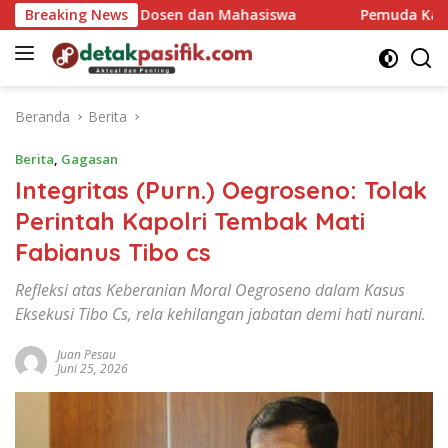
Langsung
wat Relasi Dosen dan Mahasiswa
Breaking News
Pemuda Katolik NTT 
ke
konten
Beranda
Berita
Berita
,
Gagasan
Integritas (Purn.) Oegroseno: Tolak
Perintah Kapolri Tembak Mati
Fabianus Tibo cs
Refleksi atas Keberanian Moral Oegroseno dalam Kasus
Eksekusi Tibo Cs, rela kehilangan jabatan demi hati nurani.
Juan Pesau
Juni 25, 2026