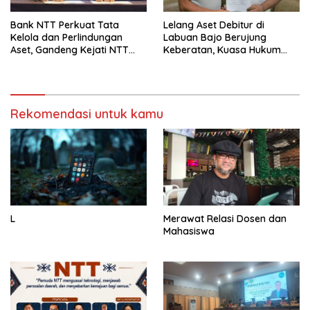
Bank NTT Perkuat Tata
Lelang Aset Debitur di
Kelola dan Perlindungan
Labuan Bajo Berujung
Aset, Gandeng Kejati NTT
Keberatan, Kuasa Hukum
Bangun Sinergi Strategis
Minta KPKNL Bertindak
Rekomendasi untuk kamu
L
Merawat Relasi Dosen dan
Mahasiswa