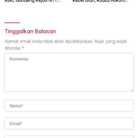
Aset, Gandeng Kejati NTT
Keberatan, Kuasa Hukum
Bangun Sinergi Strategis
Minta KPKNL Bertindak
Tinggalkan Balasan
Alamat email Anda tidak akan dipublikasikan.
Ruas yang wajib
ditandai
*