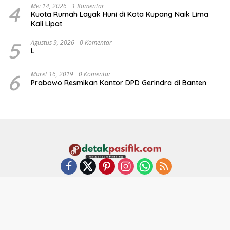
4
Mei 14, 2026
1 Komentar
Kuota Rumah Layak Huni di Kota Kupang Naik Lima
Kali Lipat
5
Agustus 9, 2026
0 Komentar
L
6
Maret 16, 2019
0 Komentar
Prabowo Resmikan Kantor DPD Gerindra di Banten
Disclaimer
Pedoman Media Siber
Redaksi
Diterbitkan oleh: PT. Detak Pasifik Media