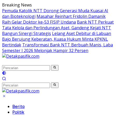
Langsung
Breaking News
ke
Pemuda Katolik NTT Dorong Generasi Muda Kuasai AI
konten
dan Bioteknologi
Masahar Reinhart Fridolin Damanik
Raih Gelar Doktor ke-53 FISIP Undana
Bank NTT Perkuat
Tata Kelola dan Perlindungan Aset, Gandeng Kejati NTT
Bangun Sinergi Strategis
Lelang Aset Debitur di Labuan
Bajo Berujung Keberatan, Kuasa Hukum Minta KPKNL
Bertindak
Transformasi Bank NTT Berbuah Manis, Laba
Semester I 2026 Melonjak Hampir 32 Persen
Berita
Politik