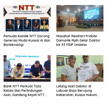
Pemuda Katolik NTT Dorong
Masahar Reinhart Fridolin
Generasi Muda Kuasai AI dan
Damanik Raih Gelar Doktor
Bioteknologi
ke-53 FISIP Undana
Bank NTT Perkuat Tata
Lelang Aset Debitur di
Kelola dan Perlindungan
Labuan Bajo Berujung
Aset, Gandeng Kejati NTT
Keberatan, Kuasa Hukum
Bangun Sinergi Strategis
Minta KPKNL Bertindak