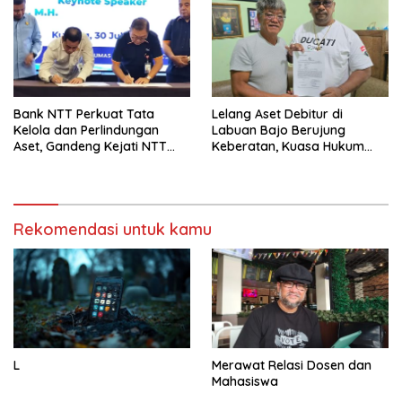
Bank NTT Perkuat Tata
Lelang Aset Debitur di
Kelola dan Perlindungan
Labuan Bajo Berujung
Aset, Gandeng Kejati NTT
Keberatan, Kuasa Hukum
Bangun Sinergi Strategis
Minta KPKNL Bertindak
Rekomendasi untuk kamu
L
Merawat Relasi Dosen dan
Mahasiswa