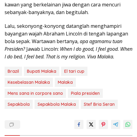
kawan yang berkelainan jiwa dengan cara mencuri
sebanyak-banyaknya, dan begitulah.
Lalu, sekonyong-konyong datanglah menghampiri
bayangan wajah Abraham Lincoln di tengah lapangan
bola sepak. Wartawan bertanya,
apa agamamu tuan
Presiden?
Jawab Lincoln:
When I do good, I feel good. When
I do bed, I feel bed. That is my religion. Viva Malaka.
Brazil
Bupati Malaka
El tari cup
Kesebelasan Malaka
Malaka
Mens sana in corpore sano
Piala presiden
Sepakbola
Sepakbola Malaka
Stef Bria Seran