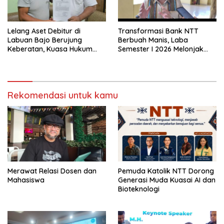
Lelang Aset Debitur di
Transformasi Bank NTT
Labuan Bajo Berujung
Berbuah Manis, Laba
Keberatan, Kuasa Hukum
Semester I 2026 Melonjak
Minta KPKNL Bertindak
Hampir 32 Persen
Rekomendasi untuk kamu
Merawat Relasi Dosen dan
Pemuda Katolik NTT Dorong
Mahasiswa
Generasi Muda Kuasai AI dan
Bioteknologi