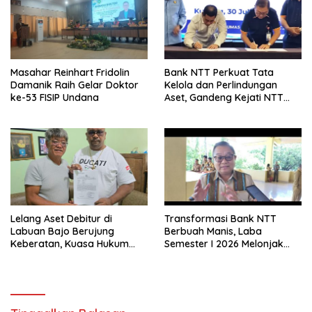
Masahar Reinhart Fridolin
Bank NTT Perkuat Tata
Damanik Raih Gelar Doktor
Kelola dan Perlindungan
ke-53 FISIP Undana
Aset, Gandeng Kejati NTT
Bangun Sinergi Strategis
Lelang Aset Debitur di
Transformasi Bank NTT
Labuan Bajo Berujung
Berbuah Manis, Laba
Keberatan, Kuasa Hukum
Semester I 2026 Melonjak
Minta KPKNL Bertindak
Hampir 32 Persen