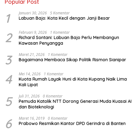
Popular Post
1
Januari 30, 2026
5 Komentar
Labuan Bajo: Kota Kecil dengan Janji Besar
2
Februari 9, 2026
1 Komentar
Richard Sontani: Labuan Bajo Perlu Membangun
Kawasan Penyangga
3
Maret 21, 2026
1 Komentar
Bagaimana Membaca Sikap Politik Rismon Sianipar
4
Mei 14, 2026
1 Komentar
Kuota Rumah Layak Huni di Kota Kupang Naik Lima
Kali Lipat
5
Juli 31, 2026
0 Komentar
Pemuda Katolik NTT Dorong Generasi Muda Kuasai AI
dan Bioteknologi
6
Maret 16, 2019
0 Komentar
Prabowo Resmikan Kantor DPD Gerindra di Banten