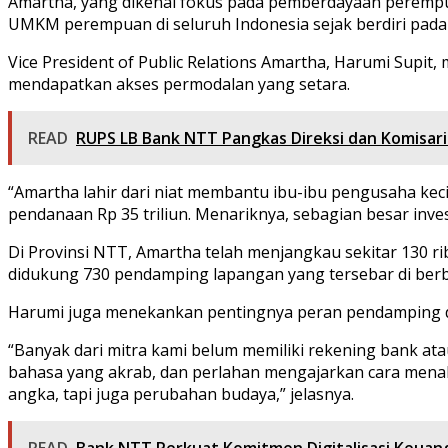
Amartha, yang dikenal fokus pada pemberdayaan perempuan 
UMKM perempuan di seluruh Indonesia sejak berdiri pada
Vice President of Public Relations Amartha, Harumi Supit
mendapatkan akses permodalan yang setara.
READ
RUPS LB Bank NTT Pangkas Direksi dan Komisa
“Amartha lahir dari niat membantu ibu-ibu pengusaha kecil
pendanaan Rp 35 triliun. Menariknya, sebagian besar inv
Di Provinsi NTT, Amartha telah menjangkau sekitar 130 ri
didukung 730 pendamping lapangan yang tersebar di ber
Harumi juga menekankan pentingnya peran pendamping da
“Banyak dari mitra kami belum memiliki rekening bank at
bahasa yang akrab, dan perlahan mengajarkan cara menab
angka, tapi juga perubahan budaya,” jelasnya.
READ
Bank NTT Perkuat Komitmen Digitalisasi Keuan