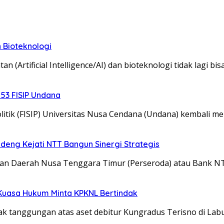
 Bioteknologi
(Artificial Intelligence/AI) dan bioteknologi tidak lagi bi
-53 FISIP Undana
Politik (FISIP) Universitas Nusa Cendana (Undana) kembali 
deng Kejati NTT Bangun Sinergi Strategis
an Daerah Nusa Tenggara Timur (Perseroda) atau Bank 
 Kuasa Hukum Minta KPKNL Bertindak
hak tanggungan atas aset debitur Kungradus Terisno di La