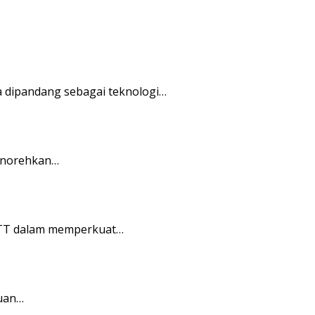
sa dipandang sebagai teknologi…
menorehkan…
NTT dalam memperkuat…
buan…