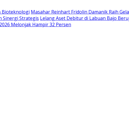
 Bioteknologi
Masahar Reinhart Fridolin Damanik Raih Gel
 Sinergi Strategis
Lelang Aset Debitur di Labuan Bajo Be
2026 Melonjak Hampir 32 Persen