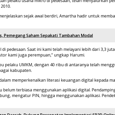
pelaku usaha mikro di pedesaan, telah menyalurkan pembiay
 2010.
, menjelaskan sejak awal berdiri, Amartha hadir untuk mem
ris, Pemegang Saham Sepakati Tambahan Modal
 di pedesaan. Saat ini kami telah melayani lebih dari 3,3 j
estor kami juga perempuan,” ungkap Harumi.
bu pelaku UMKM, dengan 40 ribu di antaranya telah menggun
bagai kabupaten.
lam memperkenalkan literasi keuangan digital kepada ma
au belum terbiasa menggunakan aplikasi digital. Pendampi
ung, mengatur PIN, hingga menggunakan aplikasi. Pendeka
gan Daerah, Dukung Percepatan Implementasi SP2D Onlin