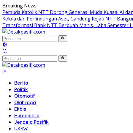
Langsung
Breaking News
ke
Pemuda Katolik NTT Dorong Generasi Muda Kuasai AI dan
konten
Kelola dan Perlindungan Aset, Gandeng Kejati NTT Bangun
Transformasi Bank NTT Berbuah Manis, Laba Semester I 
Berita
Politik
Otomotif
Olahraga
Ekbis
Humaniora
Jendela Pasifik
UKSW