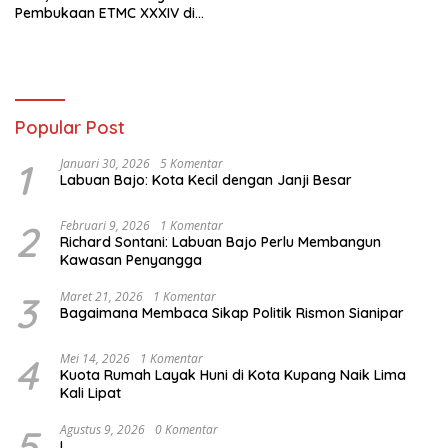
Pembukaan ETMC XXXIV di
Ende
Popular Post
1
Januari 30, 2026
5 Komentar
Labuan Bajo: Kota Kecil dengan Janji Besar
2
Februari 9, 2026
1 Komentar
Richard Sontani: Labuan Bajo Perlu Membangun
Kawasan Penyangga
3
Maret 21, 2026
1 Komentar
Bagaimana Membaca Sikap Politik Rismon Sianipar
4
Mei 14, 2026
1 Komentar
Kuota Rumah Layak Huni di Kota Kupang Naik Lima
Kali Lipat
5
Agustus 9, 2026
0 Komentar
L