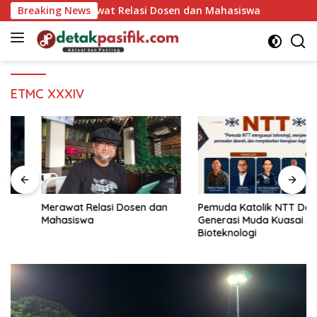
Langsung
L
Breaking News
Merawat Relasi Dosen dan Mahasiswa
Pem
ke
konten
ETMC XXXIV
Merawat Relasi Dosen dan
Pemuda Katolik NTT Dorong
Mahasiswa
Generasi Muda Kuasai AI dan
Bioteknologi