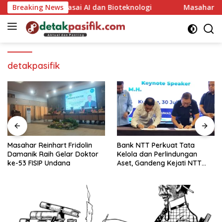
Langsung
enerasi Muda Kuasai AI dan Bioteknologi
Breaking News
Masahar Rein
ke
konten
detakpasifik
Masahar Reinhart Fridolin
Bank NTT Perkuat Tata
Damanik Raih Gelar Doktor
Kelola dan Perlindungan
ke-53 FISIP Undana
Aset, Gandeng Kejati NTT
Bangun Sinergi Strategis