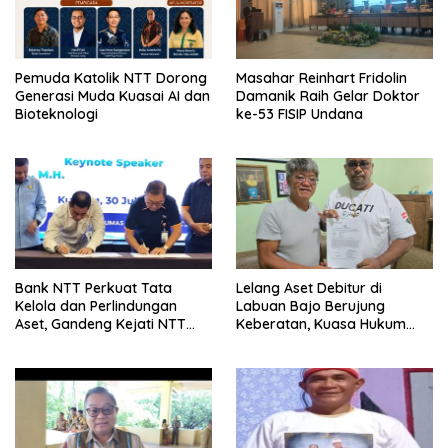
Pemuda Katolik NTT Dorong
Masahar Reinhart Fridolin
Generasi Muda Kuasai AI dan
Damanik Raih Gelar Doktor
Bioteknologi
ke-53 FISIP Undana
Bank NTT Perkuat Tata
Lelang Aset Debitur di
Kelola dan Perlindungan
Labuan Bajo Berujung
Aset, Gandeng Kejati NTT
Keberatan, Kuasa Hukum
Bangun Sinergi Strategis
Minta KPKNL Bertindak