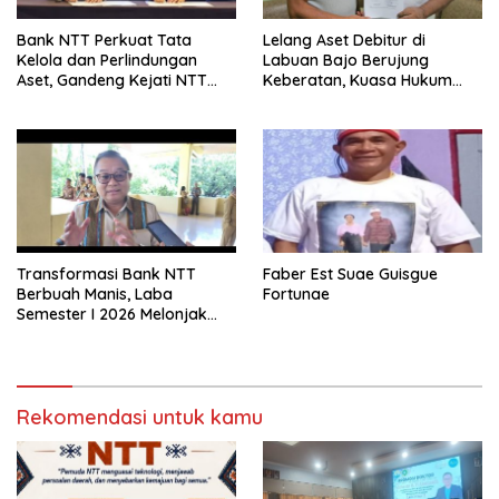
Bank NTT Perkuat Tata
Lelang Aset Debitur di
Kelola dan Perlindungan
Labuan Bajo Berujung
Aset, Gandeng Kejati NTT
Keberatan, Kuasa Hukum
Bangun Sinergi Strategis
Minta KPKNL Bertindak
Transformasi Bank NTT
Faber Est Suae Guisgue
Berbuah Manis, Laba
Fortunae
Semester I 2026 Melonjak
Hampir 32 Persen
Rekomendasi untuk kamu