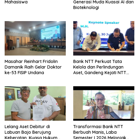
Mahasiswa
Generasi Muda Kuasai AI dan
Bioteknologi
Masahar Reinhart Fridolin
Bank NTT Perkuat Tata
Damanik Raih Gelar Doktor
Kelola dan Perlindungan
ke-53 FISIP Undana
Aset, Gandeng Kejati NTT
Bangun Sinergi Strategis
Lelang Aset Debitur di
Transformasi Bank NTT
Labuan Bajo Berujung
Berbuah Manis, Laba
Keberatan, Kuasa Hukum
Semester I 2026 Melonjak