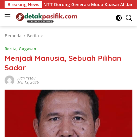
Langsung
atolik NTT Dorong Generasi Muda Kuasai AI dan Bioteknologi
Breaking News
ke
konten
Beranda
Berita
Berita
,
Gagasan
Menjadi Manusia, Sebuah Pilihan
Sadar
Juan Pesau
Mei 13, 2026