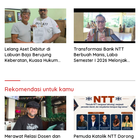
Bangun Sinergi Strategis
Lelang Aset Debitur di
Transformasi Bank NTT
Labuan Bajo Berujung
Berbuah Manis, Laba
Keberatan, Kuasa Hukum
Semester I 2026 Melonjak
Minta KPKNL Bertindak
Hampir 32 Persen
Rekomendasi untuk kamu
Merawat Relasi Dosen dan
Pemuda Katolik NTT Dorong