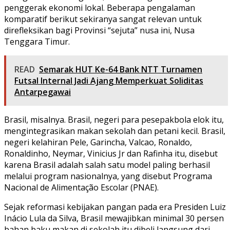
penggerak ekonomi lokal. Beberapa pengalaman
komparatif berikut sekiranya sangat relevan untuk
direfleksikan bagi Provinsi “sejuta” nusa ini, Nusa
Tenggara Timur.
READ
Semarak HUT Ke-64 Bank NTT Turnamen
Futsal Internal Jadi Ajang Memperkuat Soliditas
Antarpegawai
Brasil, misalnya. Brasil, negeri para pesepakbola elok itu,
mengintegrasikan makan sekolah dan petani kecil. Brasil,
negeri kelahiran Pele, Garincha, Valcao, Ronaldo,
Ronaldinho, Neymar, Vinicius Jr dan Rafinha itu, disebut
karena Brasil adalah salah satu model paling berhasil
melalui program nasionalnya, yang disebut Programa
Nacional de Alimentação Escolar (PNAE).
Sejak reformasi kebijakan pangan pada era Presiden Luiz
Inácio Lula da Silva, Brasil mewajibkan minimal 30 persen
bahan baku makan di sekolah itu dibeli langsung dari