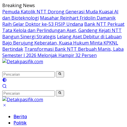
Langsung
Breaking News
ke
Pemuda Katolik NTT Dorong Generasi Muda Kuasai AI
konten
dan Bioteknologi
Masahar Reinhart Fridolin Damanik
Raih Gelar Doktor ke-53 FISIP Undana
Bank NTT Perkuat
Tata Kelola dan Perlindungan Aset, Gandeng Kejati NTT
Bangun Sinergi Strategis
Lelang Aset Debitur di Labuan
Bajo Berujung Keberatan, Kuasa Hukum Minta KPKNL
Bertindak
Transformasi Bank NTT Berbuah Manis, Laba
Semester I 2026 Melonjak Hampir 32 Persen
Berita
Politik