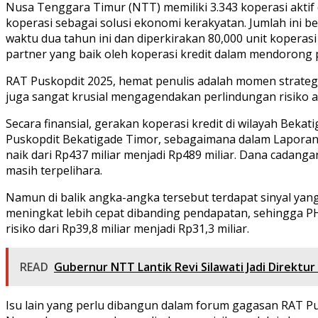
Nusa Tenggara Timur (NTT) memiliki 3.343 koperasi akti
koperasi sebagai solusi ekonomi kerakyatan. Jumlah ini
waktu dua tahun ini dan diperkirakan 80,000 unit koperasi
partner yang baik oleh koperasi kredit dalam mendoron
RAT Puskopdit 2025, hemat penulis adalah momen strateg
juga sangat krusial mengagendakan perlindungan risiko a
Secara finansial, gerakan koperasi kredit di wilayah Be
Puskopdit Bekatigade Timor, sebagaimana dalam Laporan 
naik dari Rp437 miliar menjadi Rp489 miliar. Dana cadan
masih terpelihara.
Namun di balik angka-angka tersebut terdapat sinyal yang p
meningkat lebih cepat dibanding pendapatan, sehingga PH
risiko dari Rp39,8 miliar menjadi Rp31,3 miliar.
READ
Gubernur NTT Lantik Revi Silawati Jadi Direkt
Isu lain yang perlu dibangun dalam forum gagasan RAT P