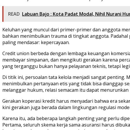
READ
Labuan Bajo : Kota Padat Modal, Nihil Nurani 
Keluhan yang muncul dari primer-primer dan anggota menu
bahkan menimbulkan trauma di tingkat anggota. Padahal pr
paling mendasar: kepercayaan.
Credit union berbeda dengan lembaga keuangan komersial
membayar simpanan, dan mengikuti gerakan karena percay
yang terganggu bukan hanya pelayanan teknis, tetapi legi
Di titik ini, persoalan tata kelola menjadi sangat pentin
menimbulkan pertanyaan etis yang tidak bisa dianggap sepel
melanggar hukum, relasi semacam itu dapat menurunkan ke
Gerakan koperasi kredit harus menyadari bahwa era sekar
kini gerakan juga berada dalam lingkungan regulasi moder
Karena itu, ada beberapa langkah penting yang perlu dip
Pertama, seluruh skema kerja sama asuransi harus dibu