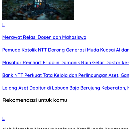
L
Merawat Relasi Dosen dan Mahasiswa
Pemuda Katolik NTT Dorong Generasi Muda Kuasai AI dan
Masahar Reinhart Fridolin Damanik Raih Gelar Doktor ke
Bank NTT Perkuat Tata Kelola dan Perlindungan Aset, Gan
Lelang Aset Debitur di Labuan Bajo Berujung Keberatan,
Rekomendasi untuk kamu
L