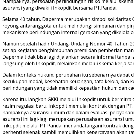
Nampaknya, persoalan perlindungan risiko melalui skem
asuransi yang diwakili Inkopdit bersama PT.Pandai.
Selama 40 tahun, Daperma merupakan simbol solidaritas Ge
royong antaranggota untuk melindungi simpanan dan pinj
mekanisme perlindungan internal gerakan yang dikelola ol
Namun setelah hadir Undang-Undang Nomor 40 Tahun 201
setiap kegiatan penghimpunan premi dan pemberian manfaa
Daperma tidak bisa lagi dijalankan secara informal tanpa
langsung oleh Inkopdit, melainkan melalui skema kerja s
Dalam konteks hukum, perubahan itu sebenarnya dapat d
kecukupan modal, kesehatan keuangan, tata kelola, dan k
perlindungan yang tidak memiliki kepastian hukum dan 
Karena itu, langkah GKKI melalui Inkopdit untuk bermit
rezim regulasi baru. Inkopdit memulai kontrak dengan PT.
nampaknya asuransi umum dan dalam evaluasi pelayananny
asuransi ini lagi-lagi merupakan perusahaan asuransi umu
Inkopdit melalui PT Pandai menandatangani kontrak dengan 
berhenti sejenak sambil memulihkan kepercayaan akan tata