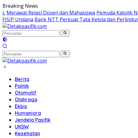
Langsung
Breaking News
ke
L
Merawat Relasi Dosen dan Mahasiswa
Pemuda Katolik N
konten
FISIP Undana
Bank NTT Perkuat Tata Kelola dan Perlindun
Berita
Politik
Otomotif
Olahraga
Ekbis
Humaniora
Jendela Pasifik
UKSW
Kesehatan