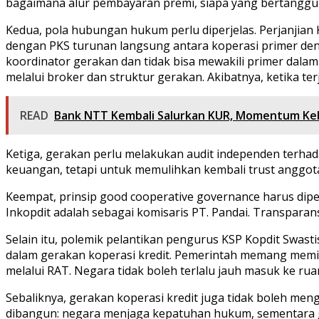
bagaimana alur pembayaran premi, siapa yang bertanggun
Kedua, pola hubungan hukum perlu diperjelas. Perjanjian 
dengan PKS turunan langsung antara koperasi primer de
koordinator gerakan dan tidak bisa mewakili primer dala
melalui broker dan struktur gerakan. Akibatnya, ketika te
READ
Bank NTT Kembali Salurkan KUR, Momentum Ke
Ketiga, gerakan perlu melakukan audit independen terhad
keuangan, tetapi untuk memulihkan kembali trust anggot
Keempat, prinsip good cooperative governance harus dipe
Inkopdit adalah sebagai komisaris PT. Pandai. Transpara
Selain itu, polemik pelantikan pengurus KSP Kopdit Swast
dalam gerakan koperasi kredit. Pemerintah memang memili
melalui RAT. Negara tidak boleh terlalu jauh masuk ke ru
Sebaliknya, gerakan koperasi kredit juga tidak boleh men
dibangun: negara menjaga kepatuhan hukum, sementara ge