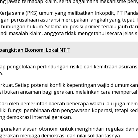
g jawab terhadap klaim, serta bagaimana mekanisme penye
Kerja sama (PKS) umum yang melibatkan Inkopdit, PT Pandai
ngan perusahaan asuransi merupakan langkah yang tepat. 
m hubungan hukum. Selama ini posisi primer terlalu jauh d
rjadi masalah klaim, anggota tidak mengetahui secara jelas
bangkitan Ekonomi Lokal NTT
ap pengelolaan perlindungan risiko dan kemitraan asuransi
a.
rkuat. Setiap potensi konflik kepentingan wajib diumumka
nsi bukan ancaman bagi gerakan, melainkan cara mempertah
isari oleh pemerintah daerah beberapa waktu lalu juga mem
ki fungsi pembinaan dan pengawasan koperasi, tetapi keda
ang demokrasi internal gerakan.
ggunakan alasan otonomi untuk menghindari regulasi dan aku
rakan menjaga demokrasi dan nilai solidaritasnya.