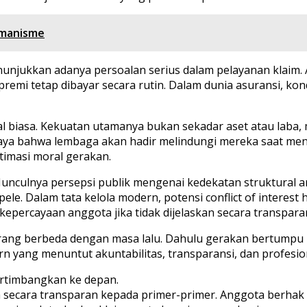
Humanisme
njukkan adanya persoalan serius dalam pelayanan klaim. A
emi tetap dibayar secara rutin. Dalam dunia asuransi, kon
 biasa. Kekuatan utamanya bukan sekadar aset atau laba, 
a bahwa lembaga akan hadir melindungi mereka saat menga
timasi moral gerakan.
g. Munculnya persepsi publik mengenai kedekatan struktural
e. Dalam tata kelola modern, potensi conflict of interest h
percayaan anggota jika tidak dijelaskan secara transpara
ang berbeda dengan masa lalu. Dahulu gerakan bertumpu pa
n yang menuntut akuntabilitas, transparansi, dan profesio
ertimbangkan ke depan.
ka secara transparan kepada primer-primer. Anggota berh