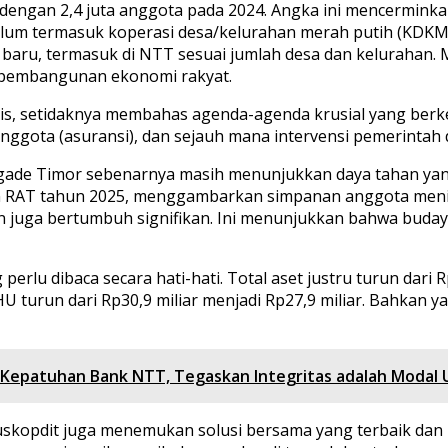
f dengan 2,4 juta anggota pada 2024. Angka ini mencermi
 belum termasuk koperasi desa/kelurahan merah putih (KDK
 baru, termasuk di NTT sesuai jumlah desa dan kelurahan. M
g pembangunan ekonomi rakyat.
is, setidaknya membahas agenda-agenda krusial yang ber
nggota (asuransi), dan sejauh mana intervensi pemerintah 
katigade Timor sebenarnya masih menunjukkan daya tahan ya
RAT tahun 2025, menggambarkan simpanan anggota meningkat
gan juga bertumbuh signifikan. Ini menunjukkan bahwa buda
erlu dibaca secara hati-hati. Total aset justru turun dari R
U turun dari Rp30,9 miliar menjadi Rp27,9 miliar. Bahkan
ur Kepatuhan Bank NTT, Tegaskan Integritas adalah Modal
uskopdit juga menemukan solusi bersama yang terbaik dan 