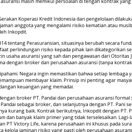
a asuransi masih memikul persoalan di tengah kontrak ya
rakan Koperasi Kredit Indonesia dan pengelolaan dilakukan
aman anggota yang mengalami risiko kematian atau musiba
eh Inkopdit.
4 tentang Perasuransian, situasinya berubah secara fu
t perlindungan risiko kepada pihak lain dikategorikan seb
 izin usaha asuransi yang sah dan pengawasan dari Otoritas
ama dengan broker dan perusahaan asuransi (tanpa kontrak
ipahami. Negara ingin memastikan bahwa setiap lembaga y
emampuan membayar klaim. Prinsip ini penting agar masyara
cadangan keuangan yang memadai.
ra dengan broker PT. Pandai dan perusahaan asuransi form
 Pandai sebagai broker, dan selanjutnya dengan PT. Pani s
a kurang baik. Kontrak berikutnya, Inkopdit dengan PT. P
m dan banyak klaim primer yang tidak terselesaikan. Lagi-l
PT Victory Life, karena perusahaan ini khusus pada suransi
 kelola jaminan risiko yang pasti oleh perusahaan asurans