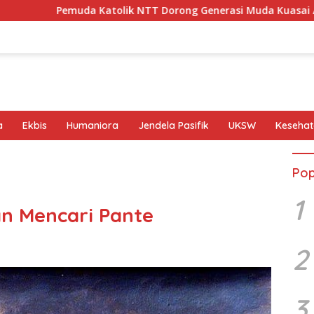
emuda Katolik NTT Dorong Generasi Muda Kuasai AI dan Biotek
a
Ekbis
Humaniora
Jendela Pasifik
UKSW
Keseha
Pop
1
n Mencari Pante
2
3