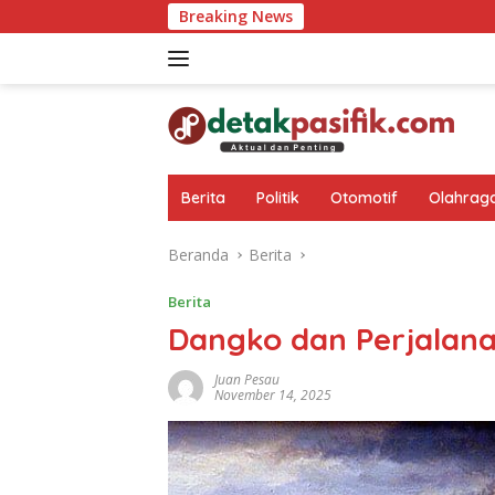
Langsung
Breaking News
P
ke
konten
Berita
Politik
Otomotif
Olahrag
Beranda
Berita
Berita
Dangko dan Perjalana
Juan Pesau
November 14, 2025