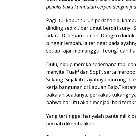
penulis buku kumpulan cerpen dengan j
Pagi itu, kabut turun perlahan di kam
dinding sedikit berlumut berdiri sunyi.
udara. Di depan rumah, Dangko duduk
pinggir lembah. Ia teringat pada ayahn
setiap fajar memanggul Teong¹ dan Pan
Dulu, hidup mereka sederhana tapi damai
menyita Tuak³ dan Sopi⁴, serta merob
Sekang. Sejak itu, ayahnya murung. Ta
kerja bangunan di Labuan Bajo,” katan
pakaian seadanya, perkakas tukangnya
bahwa hari itu akan menjadi hari terak
Yang tertinggal hanyalah pante milik 
pernah dikembalikan.