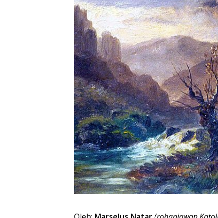
Oleh:
Marselus Natar
(rohaniawan Katol