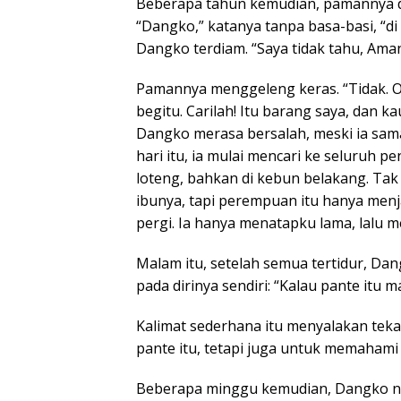
Beberapa tahun kemudian, pamannya d
“Dangko,” katanya tanpa basa-basi, “d
Dangko terdiam. “Saya tidak tahu, Am
Pamannya menggeleng keras. “Tidak. O
begitu. Carilah! Itu barang saya, dan k
Dangko merasa bersalah, meski ia sama 
hari itu, ia mulai mencari ke seluruh p
loteng, bahkan di kebun belakang. Tak
ibunya, tapi perempuan itu hanya menj
pergi. Ia hanya menatapku lama, lalu m
Malam itu, setelah semua tertidur, Dan
pada dirinya sendiri: “Kalau pante itu 
Kalimat sederhana itu menyalakan tek
pante itu, tetapi juga untuk memahami 
Beberapa minggu kemudian, Dangko naik