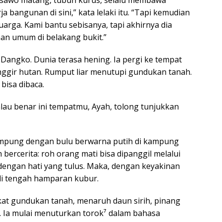
a bangunan di sini,” kata lelaki itu. “Tapi kemudian
uarga. Kami bantu sebisanya, tapi akhirnya dia
an umum di belakang bukit.”
a Dangko. Dunia terasa hening. Ia pergi ke tempat
nggir hutan. Rumput liar menutupi gundukan tanah.
bisa dibaca.
“Kalau benar ini tempatmu, Ayah, tolong tunjukkan
ampung dengan bulu berwarna putih di kampung
 bercerita: roh orang mati bisa dipanggil melalui
 dengan hati yang tulus. Maka, dengan keyakinan
di tengah hamparan kubur.
kat gundukan tanah, menaruh daun sirih, pinang
ut. Ia mulai menuturkan torok⁷ dalam bahasa