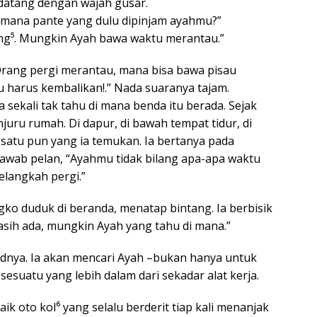
atang dengan wajah gusar.
i mana pante yang dulu dipinjam ayahmu?”
ang⁵. Mungkin Ayah bawa waktu merantau.”
rang pergi merantau, mana bisa bawa pisau
au harus kembalikan!.” Nada suaranya tajam.
sekali tak tahu di mana benda itu berada. Sejak
enjuru rumah. Di dapur, di bawah tempat tidur, di
 satu pun yang ia temukan. Ia bertanya pada
awab pelan, “Ayahmu tidak bilang apa-apa waktu
elangkah pergi.”
gko duduk di beranda, menatap bintang. Ia berbisik
masih ada, mungkin Ayah yang tahu di mana.”
adnya. Ia akan mencari Ayah –bukan hanya untuk
sesuatu yang lebih dalam dari sekadar alat kerja.
 oto kol⁶ yang selalu berderit tiap kali menanjak