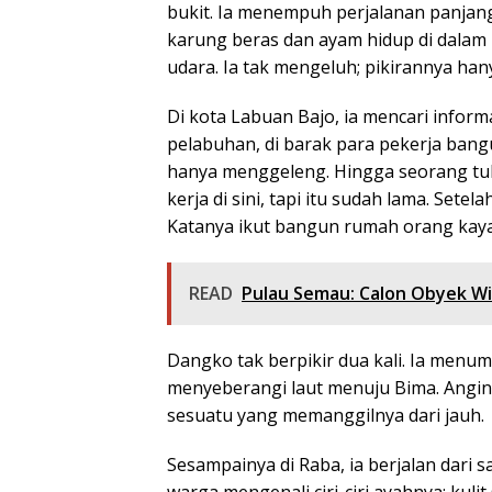
bukit. Ia menempuh perjalanan panja
karung beras dan ayam hidup di dalam 
udara. Ia tak mengeluh; pikirannya ha
Di kota Labuan Bajo, ia mencari informa
pelabuhan, di barak para pekerja ban
hanya menggeleng. Hingga seorang tu
kerja di sini, tapi itu sudah lama. Setel
Katanya ikut bangun rumah orang kaya 
READ
Pulau Semau: Calon Obyek W
Dangko tak berpikir dua kali. Ia menum
menyeberangi laut menuju Bima. Angin l
sesuatu yang memanggilnya dari jauh.
Sesampainya di Raba, ia berjalan dari
warga mengenali ciri-ciri ayahnya: ku