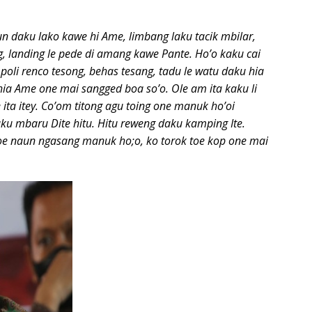
 daku lako kawe hi Ame, limbang laku tacik mbilar,
 landing le pede di amang kawe Pante. Ho’o kaku cai
 poli renco tesong, behas tesang, tadu le watu daku hia
a Ame one mai sangged boa so’o. Ole am ita kaku li
ta itey. Co’om titong agu toing one manuk ho’oi
ku mbaru Dite hitu. Hitu reweng daku kamping Ite.
e naun ngasang manuk ho;o, ko torok toe kop one mai