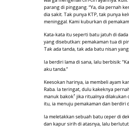
parang di pinggang. “Ya, dia pernah kerj
dia sakit. Tak punya KTP, tak punya kel
meninggal. Kami kuburkan di pemakam
Kata-kata itu seperti batu jatuh di dad
yang disebutkan: pemakaman tua di pi
Tak ada tanda, tak ada batu nisan yang 
Ia berdiri lama di sana, lalu berbisik: 
aku tanda.”
Keesokan harinya, ia membeli ayam k
Raba. Ia teringat, dulu kakeknya pernah
manuk bakok⁷ jika ritualnya dilakukan
itu, ia menuju pemakaman dan berdiri 
Ia meletakkan sebuah batu ceper di de
dan kapur sirih di atasnya, lalu berlut