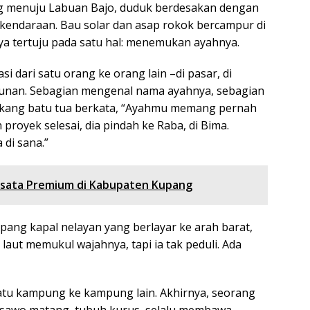
ng menuju Labuan Bajo, duduk berdesakan dengan
kendaraan. Bau solar dan asap rokok bercampur di
nya tertuju pada satu hal: menemukan ayahnya.
si dari satu orang ke orang lain –di pasar, di
gunan. Sebagian mengenal nama ayahnya, sebagian
kang batu tua berkata, “Ayahmu memang pernah
ah proyek selesai, dia pindah ke Raba, di Bima.
di sana.”
isata Premium di Kabupaten Kupang
pang kapal nelayan yang berlayar ke arah barat,
aut memukul wajahnya, tapi ia tak peduli. Ada
 satu kampung ke kampung lain. Akhirnya, seorang
lit sawo matang, tubuh kurus, selalu membawa