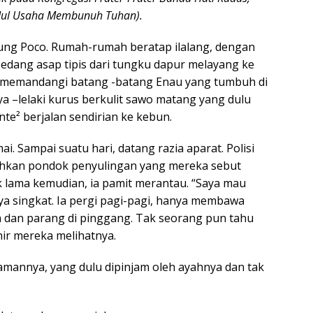
udul Usaha Membunuh Tuhan).
pung Poco. Rumah-rumah beratap ilalang, dengan
 Sedang asap tipis dari tungku dapur melayang ke
 memandangi batang -batang Enau yang tumbuh di
ya –lelaki kurus berkulit sawo matang yang dulu
te² berjalan sendirian ke kebun.
. Sampai suatu hari, datang razia aparat. Polisi
ohkan pondok penyulingan yang mereka sebut
k lama kemudian, ia pamit merantau. “Saya mau
ya singkat. Ia pergi pagi-pagi, hanya membawa
 dan parang di pinggang. Tak seorang pun tahu
hir mereka melihatnya.
pamannya, yang dulu dipinjam oleh ayahnya dan tak