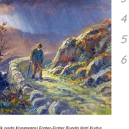
4
5
6
ik pada Kongregasi Frater-Frater Bunda Hati Kudus,