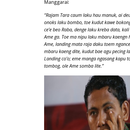
Manggarai:
“Rajam Tara caum laku hau manuk, ai deun
onoks laku bombo, toe kudut kawe bokong,
ce’e beo Raba, denge laku kreba data, kali
Ame ga. Toe ma nipu laku mbaru kaengn hi
Ame, landing mata raja daku toem ngance i
mbaru kaeng dite, kudut bae agu pecing la
Landing co’o; eme manga ngasang kapu to
tombog, ole Ame somba lite.”