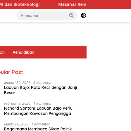
nologi
Masahar Reinhart Fridolin Damanik Raih Gelar D
tan
Pendidikan
ular Post
Januari 30, 2026
5 Komentar
Labuan Bajo: Kota Kecil dengan Janji
Besar
Februari 9, 2026
1 Komentar
Richard Sontani: Labuan Bajo Perlu
Membangun Kawasan Penyangga
Maret 21, 2026
1 Komentar
Bagaimana Membaca Sikap Politik