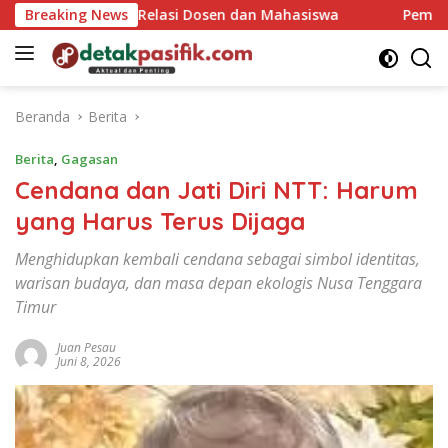
Langsung
Merawat Relasi Dosen dan Mahasiswa
Breaking News
Pemuda Katoli
ke
konten
Beranda
Berita
Berita
,
Gagasan
Cendana dan Jati Diri NTT: Harum
yang Harus Terus Dijaga
Menghidupkan kembali cendana sebagai simbol identitas,
warisan budaya, dan masa depan ekologis Nusa Tenggara
Timur
Juan Pesau
Juni 8, 2026