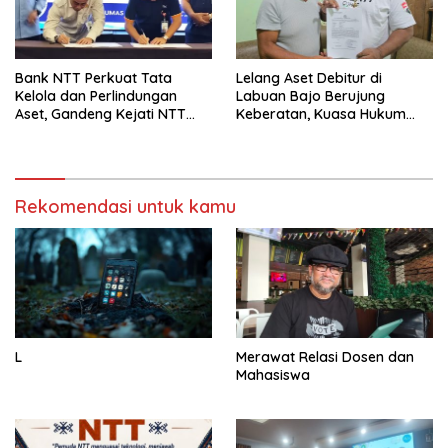
Bank NTT Perkuat Tata
Lelang Aset Debitur di
Kelola dan Perlindungan
Labuan Bajo Berujung
Aset, Gandeng Kejati NTT
Keberatan, Kuasa Hukum
Bangun Sinergi Strategis
Minta KPKNL Bertindak
Rekomendasi untuk kamu
L
Merawat Relasi Dosen dan
Mahasiswa