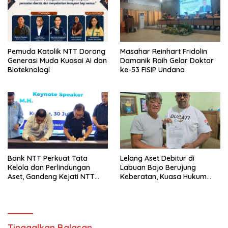
Pemuda Katolik NTT Dorong
Masahar Reinhart Fridolin
Generasi Muda Kuasai AI dan
Damanik Raih Gelar Doktor
Bioteknologi
ke-53 FISIP Undana
Bank NTT Perkuat Tata
Lelang Aset Debitur di
Kelola dan Perlindungan
Labuan Bajo Berujung
Aset, Gandeng Kejati NTT
Keberatan, Kuasa Hukum
Bangun Sinergi Strategis
Minta KPKNL Bertindak
Tinggalkan Balasan