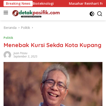
Langsung
i AI dan Bioteknologi
Breaking News
Masahar Reinhart Fridolin Daman
ke
konten
Beranda
Politik
Politik
Menebak Kursi Sekda Kota Kupang
Juan Pesau
September 3, 2025