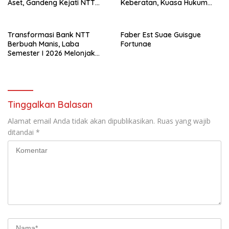
Aset, Gandeng Kejati NTT
Keberatan, Kuasa Hukum
Bangun Sinergi Strategis
Minta KPKNL Bertindak
Transformasi Bank NTT
Faber Est Suae Guisgue
Berbuah Manis, Laba
Fortunae
Semester I 2026 Melonjak
Hampir 32 Persen
Tinggalkan Balasan
Alamat email Anda tidak akan dipublikasikan.
Ruas yang wajib
ditandai
*