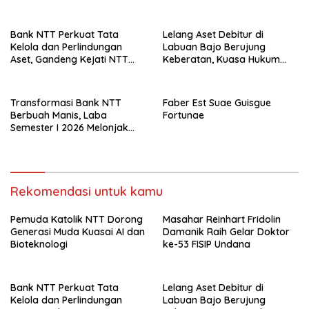
Bank NTT Perkuat Tata
Lelang Aset Debitur di
Kelola dan Perlindungan
Labuan Bajo Berujung
Aset, Gandeng Kejati NTT
Keberatan, Kuasa Hukum
Bangun Sinergi Strategis
Minta KPKNL Bertindak
Transformasi Bank NTT
Faber Est Suae Guisgue
Berbuah Manis, Laba
Fortunae
Semester I 2026 Melonjak
Hampir 32 Persen
Rekomendasi untuk kamu
Pemuda Katolik NTT Dorong
Masahar Reinhart Fridolin
Generasi Muda Kuasai AI dan
Damanik Raih Gelar Doktor
Bioteknologi
ke-53 FISIP Undana
Bank NTT Perkuat Tata
Lelang Aset Debitur di
Kelola dan Perlindungan
Labuan Bajo Berujung