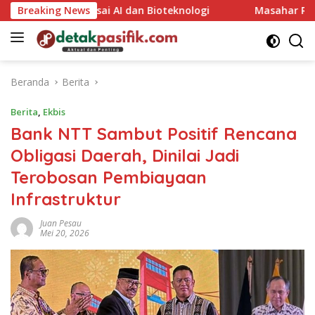
Langsung
Muda Kuasai AI dan Bioteknologi
Breaking News
Masahar Reinhart Fri
ke
konten
Beranda
Berita
Berita
,
Ekbis
Bank NTT Sambut Positif Rencana
Obligasi Daerah, Dinilai Jadi
Terobosan Pembiayaan
Infrastruktur
Juan Pesau
Mei 20, 2026