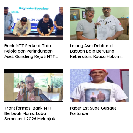
Bank NTT Perkuat Tata
Lelang Aset Debitur di
Kelola dan Perlindungan
Labuan Bajo Berujung
Aset, Gandeng Kejati NTT
Keberatan, Kuasa Hukum
Bangun Sinergi Strategis
Minta KPKNL Bertindak
Transformasi Bank NTT
Faber Est Suae Guisgue
Berbuah Manis, Laba
Fortunae
Semester I 2026 Melonjak
Hampir 32 Persen