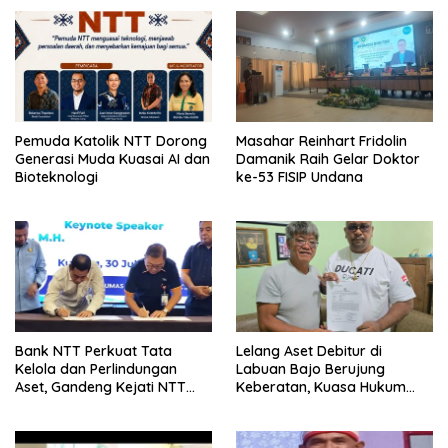
Pemuda Katolik NTT Dorong
Masahar Reinhart Fridolin
Generasi Muda Kuasai AI dan
Damanik Raih Gelar Doktor
Bioteknologi
ke-53 FISIP Undana
Bank NTT Perkuat Tata
Lelang Aset Debitur di
Kelola dan Perlindungan
Labuan Bajo Berujung
Aset, Gandeng Kejati NTT
Keberatan, Kuasa Hukum
Bangun Sinergi Strategis
Minta KPKNL Bertindak