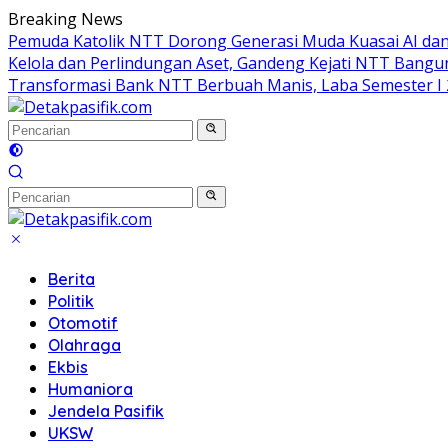
Langsung
Breaking News
ke
Pemuda Katolik NTT Dorong Generasi Muda Kuasai AI dan
konten
Kelola dan Perlindungan Aset, Gandeng Kejati NTT Bangun
Transformasi Bank NTT Berbuah Manis, Laba Semester I 
Berita
Politik
Otomotif
Olahraga
Ekbis
Humaniora
Jendela Pasifik
UKSW