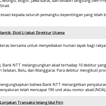
leungsi, Bogor, Jawa Barat, dan dihadiri langsung oleh Pre
irait.
siasi kepada seluruh pemangku kepentingan yang telah b
antik, Elcid Li Jabat Direktur Utama
 keras bersama untuk menyediakan hunian layak bagi rakyat
ni, Bank NTT melangsungkan akad terhadap 10 debitur yang 
Selatan, Belu, dan Manggarai. Para debitur mengikuti pros
ty, mengungkapkan bahwa Bank NTT menargetkan penyaluran
penyaluran telah mencapai 190 unit atau nomor akad (NOA),
onjakan Transaksi Jelang Idul Fitri