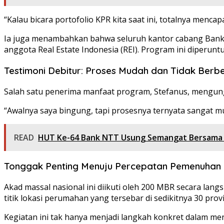
“Kalau bicara portofolio KPR kita saat ini, totalnya mencapa
Ia juga menambahkan bahwa seluruh kantor cabang Bank 
anggota Real Estate Indonesia (REI). Program ini diperun
Testimoni Debitur: Proses Mudah dan Tidak Berbel
Salah satu penerima manfaat program, Stefanus, mengu
“Awalnya saya bingung, tapi prosesnya ternyata sangat mu
READ
HUT Ke-64 Bank NTT Usung Semangat Bersama M
Tonggak Penting Menuju Percepatan Pemenuhan 
Akad massal nasional ini diikuti oleh 200 MBR secara lang
titik lokasi perumahan yang tersebar di sedikitnya 30 provi
Kegiatan ini tak hanya menjadi langkah konkret dalam m