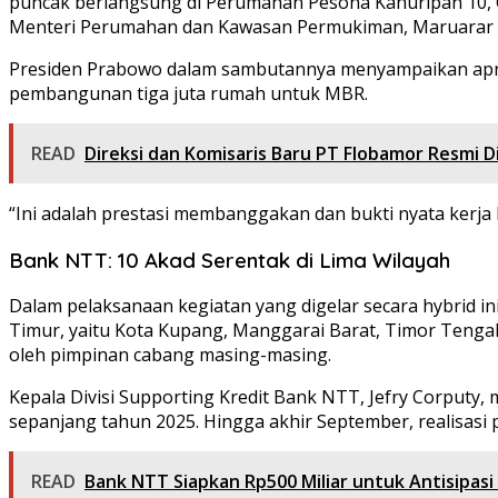
puncak berlangsung di Perumahan Pesona Kahuripan 10, Ci
Menteri Perumahan dan Kawasan Permukiman, Maruarar S
Presiden Prabowo dalam sambutannya menyampaikan apre
pembangunan tiga juta rumah untuk MBR.
READ
Direksi dan Komisaris Baru PT Flobamor Resmi Dil
“Ini adalah prestasi membanggakan dan bukti nyata kerja
Bank NTT: 10 Akad Serentak di Lima Wilayah
Dalam pelaksanaan kegiatan yang digelar secara hybrid i
Timur, yaitu Kota Kupang, Manggarai Barat, Timor Tengah 
oleh pimpinan cabang masing-masing.
Kepala Divisi Supporting Kredit Bank NTT, Jefry Corpu
sepanjang tahun 2025. Hingga akhir September, realisasi 
READ
Bank NTT Siapkan Rp500 Miliar untuk Antisipasi L