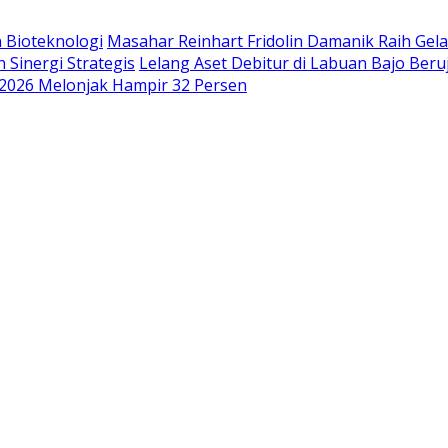
 Bioteknologi
Masahar Reinhart Fridolin Damanik Raih Gel
 Sinergi Strategis
Lelang Aset Debitur di Labuan Bajo Be
2026 Melonjak Hampir 32 Persen