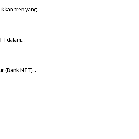
ukkan tren yang…
NTT dalam…
ur (Bank NTT)…
…