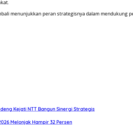
kat.
 kembali menunjukkan peran strategisnya dalam mendukun
deng Kejati NTT Bangun Sinergi Strategis
2026 Melonjak Hampir 32 Persen